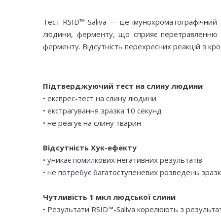
Тест RSID™-Saliva — це імунохроматографічний 
людини, ферменту, що сприяє перетравленню ха
ферменту. Відсутність перехресних реакцій з кро
Підтверджуючий тест на слину людини
• експрес-тест на слину людини
• екстрагування зразка 10 секунд
• не реагує на слину тварин
Відсутність Хук-ефекту
• уникає помилкових негативних результатів
• не потребує багатоступеневих розведень зраз
Чутливість 1 мкл людської слини
• Результати RSID™-Saliva корелюють з результа