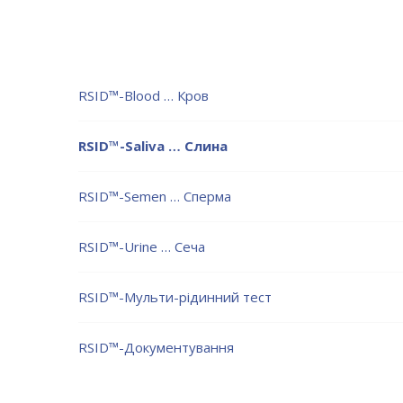
RSID™-Blood … Кров
RSID™-Saliva … Слина
RSID™-Semen … Сперма
RSID™-Urine … Сеча
RSID™-Мульти-рідинний тест
RSID™-Документування