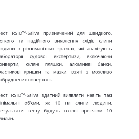
ест RSID™-Saliva призначений для швидкого,
егкого та надійного виявлення слідів слини
юдини в різноманітних зразках, які аналізують
лабораторії судової експертизи, включаючи
онверти, скляні пляшки, алюмінієві банки,
ластикові кришки та мазки, взяті з можливо
абруднених поверхонь.
ест RSID™-Saliva здатний виявляти навіть такі
мінімальні об'єми, як 10 нл слини людини.
езультати тесту будуть готові протягом 10
вилин.