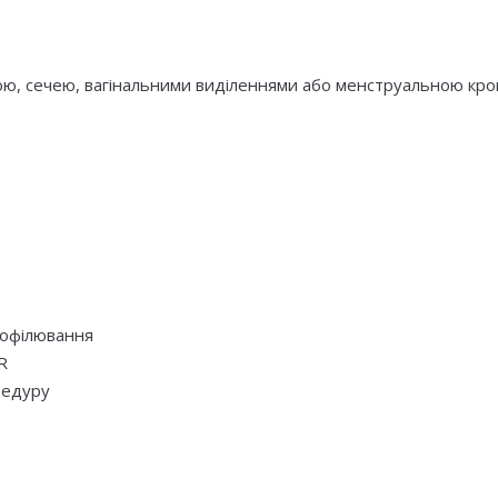
ермою, сечею, вагінальними виділеннями або менструальною кро
рофілювання
R
цедуру