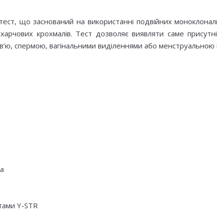
тест, що заснований на використанні подвійних моноклональ
рчових крохмалів. Тест дозволяє виявляти саме присутніст
в’ю, спермою, вагінальними виділеннями або менструальною к
ка
тами Y-STR