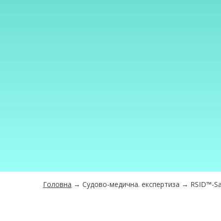
Головна
→
Судово-медична. експертиза
→ RSID™-Sal