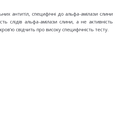
них антитіл, специфічні до альфа-амілази слини
ь слідів альфа-амілази слини, а не активність
ров’ю свідчить про високу специфічність тесту.