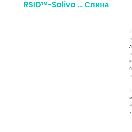
RSID™-Saliva … Слина
Т
л
л
к
п
з
Т
Р
х