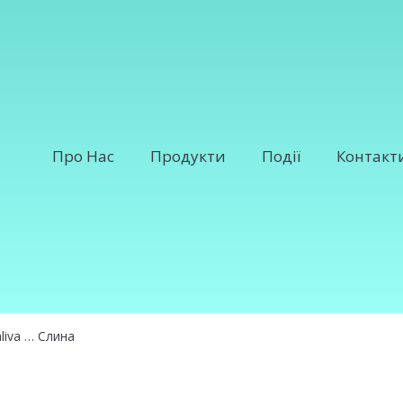
Про Нас
Продукти
Події
Контакт
iva … Слина