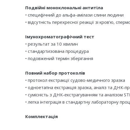
Подвійні моноклональні антитіла
• специфічний до альфа-амілази слини людини
• відсутність перехресної реакції зі кров’ю, сп
Імунохроматографічний тест
• результат за 10 хвилин
• стандартизована процедура
• подовжений термін зберігання
Повний набор протоколів
• протокол екстракції судово-медичного зразка
• одноетапна екстракція зразка, аналіз та ДНК-п
• сумісність з ДНК-екстрагуванням та аналізом ST
• легка інтеграція в стандартну лабораторну про
Комплектація