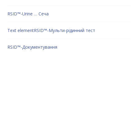
RSID™-Urine … Сеча
Text elementRSID™-Мульти-рідинний тест
RSID™-Документування