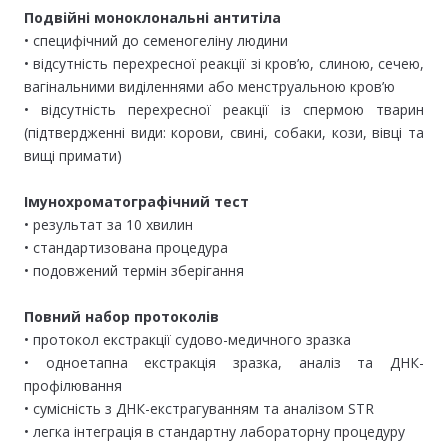
Подвійні моноклональні антитіла
• специфічний до семеногеліну людини
• відсутність перехресної реакції зі кров’ю, слиною, сечею,
вагінальними виділеннями або менструальною кров’ю
• відсутність перехресної реакції із спермою тварин
(підтвердженні види: корови, свині, собаки, кози, вівці та
вищі примати)
Імунохроматографічний тест
• результат за 10 хвилин
• стандартизована процедура
• подовжений термін зберігання
Повний набор протоколів
• протокол екстракції судово-медичного зразка
• одноетапна екстракція зразка, аналіз та ДНК-
профілювання
• сумісність з ДНК-екстрагуванням та аналізом STR
• легка інтеграція в стандартну лабораторну процедуру