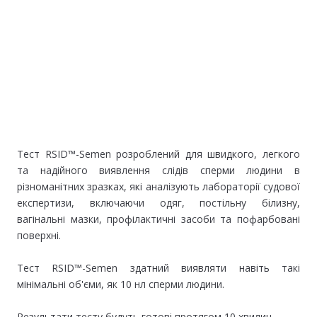
Тест RSID™-Semen розроблений для швидкого, легкого
та надійного виявлення слідів сперми людини в
різноманітних зразках, які аналізують лабораторії судової
експертизи, включаючи одяг, постільну білизну,
вагінальні мазки, профілактичні засоби та пофарбовані
поверхні.
Тест RSID™-Semen здатний виявляти навіть такі
мінімальні об'єми, як 10 нл сперми людини.
Результати тесту будуть готові протягом 10 хвилин.