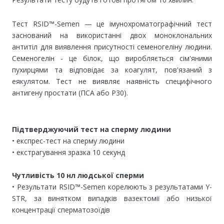
Тест RSID™-Semen — це імунохроматографічний тест
заснований на використанні двох моноклональних
антитіл для виявлення присутності семеногеліну людини.
Семеногелін - це білок, що виробляється сім'яними
пухирцями та відповідає за коагулят, пов'язаний з
еякулятом. Тест не виявляє наявність специфічного
антигену простати (ПСА або Р30).
Підтверджуючий тест на сперму людини
• експрес-тест на сперму людини
• екстрагування зразка 10 секунд
Чутливість 10 нл людської сперми
• Результати RSID™-Semen корелюють з результатами Y-
STR, за винятком випадків вазектомії або низької
концентрації сперматозоїдів