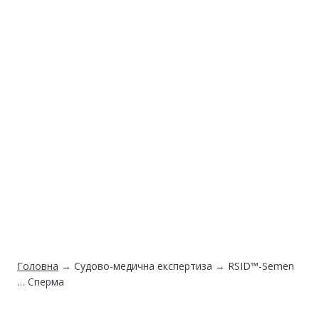
Головна
→
Судово-медична експертиза
→ RSID™-Semen
… Сперма