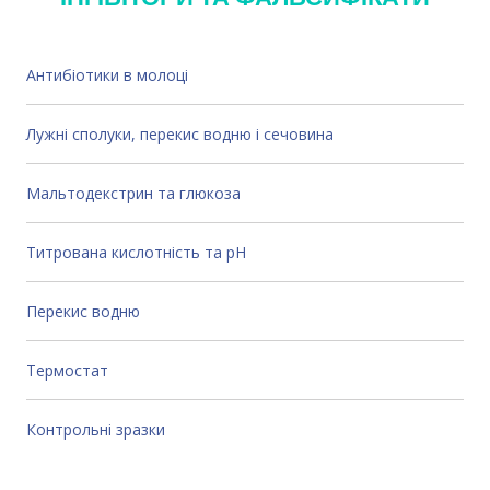
Антибіотики в молоці
Л
ужні сполуки, перекис водню і сечовин
а
М
альтодекстрин та глюкоз
а
Т
итрована кислотність та pH
П
ерекис водню
Термостат
Контрольні зразки