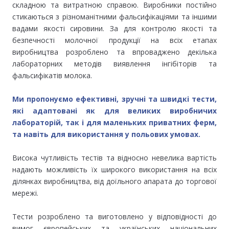
складною та витратною справою. Виробники постійно
стикаються з різноманітними фальсифікаціями та іншими
вадами якості сировини. За для контролю якості та
безпечності молочної продукції на всіх етапах
виробництва розроблено та впроваджено декілька
лабораторних методів виявлення інгібіторів та
фальсифікатів молока.
Ми пропонуємо ефективні, зручні та швидкі тести,
які адаптовані як для великих виробничих
лабораторій, так і для маленьких приватних ферм,
та навіть для використання у польових умовах.
Висока чутливість тестів та відносно невелика вартість
надають можливість їх широкого використання на всіх
ділянках виробництва, від доїльного апарата до торгової
мережі.
Тести розроблено та виготовлено у відповідності до
вимог європейських та українських національних